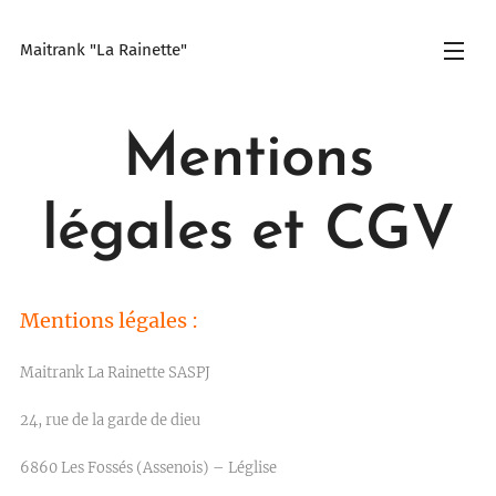
Maitrank "La Rainette"
Mentions
légales et CGV
Mentions légales :
Maitrank La Rainette SASPJ
24, rue de la garde de dieu
6860 Les Fossés (Assenois) – Léglise